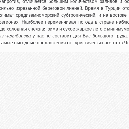
напротив, отличается большим количеством заливов и ос
сильно изрезанной береговой линией. Время в Турции отс
климат средиземноморский субтропический, и на востоке
регионах. Наиболее переменчивая погода в стране наблю
где холодная снежная зима и сухое жаркое лето с минимум
из Челябинска
у нас не составит для Вас большого труда
самые выгодные предложения от туристических агентств Ч