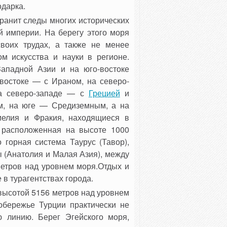
одарка.
ранит следы многих исторических
й империи. На берегу этого моря
воих трудах, а также не менее
м искусства и науки в регионе.
Западной Азии и на юго-востоке
востоке — с Ираном, на северо-
на северо-западе — с
Грецией
и
м, на юге — Средиземным, а на
елия и Фракия, находящиеся в
, расположенная на высоте 1000
 горная система Таурус (Тавор),
ы (Анатолия и Малая Азия), между
метров над уровнем моря.Отдых и
в турагентствах города.
высотой 5156 метров над уровнем
обережье Турции практически не
ю линию. Берег Эгейского моря,