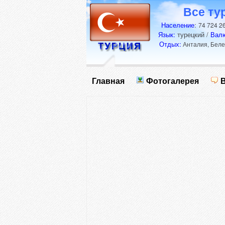
Все ту
Население
:
74 724 2
Язык:
турецкий /
Вал
Отдых:
Анталия, Белек
Главная
Фотогалерея
В