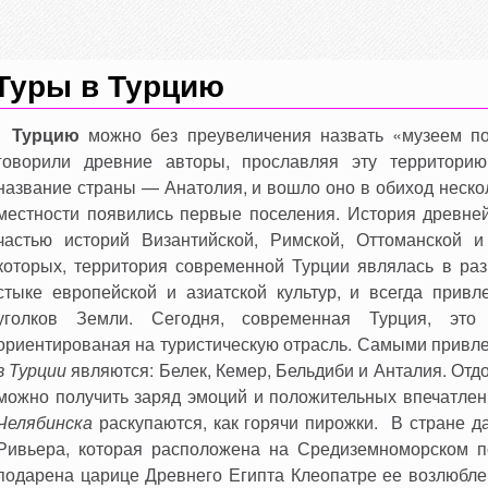
Туры в Турцию
Турцию
можно без преувеличения назвать «музеем п
говорили древние авторы, прославляя эту территорию
название страны — Анатолия, и вошло оно в обиход несколь
местности появились первые поселения. История древне
частью историй Византийской, Римской, Оттоманской и
которых, территория современной Турции являлась в раз
стыке европейской и азиатской культур, и всегда привл
уголков Земли. Сегодня, современная Турция, это 
ориентированая на туристическую отрасль. Самыми привл
в Турции
являются: Белек, Кемер, Бельдиби и Анталия. Отдо
можно получить заряд эмоций и положительных впечатлен
Челябинска
раскупаются, как горячи пирожки. В стране д
Ривьера, которая расположена на Средиземноморском п
подарена царице Древнего Египта Клеопатре ее возлюбл