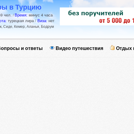
ры в Турцию
чел.
Время:
минус 4 часа
69
/
юта:
турецкая лира /
Виза:
нет
, Сиде, Кемер, Аланья, Бодрум
опросы и ответы
Видео путешествия
Отдых 