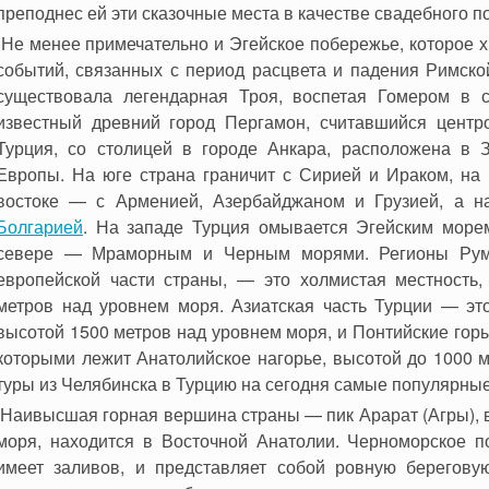
преподнес ей эти сказочные места в качестве свадебного п
Не менее примечательно и Эгейское побережье, которое х
событий, связанных с период расцвета и падения Римско
существовала легендарная Троя, воспетая Гомером в с
известный древний город Пергамон, считавшийся центро
Турция, со столицей в городе Анкара, расположена в 
Европы. На юге страна граничит с Сирией и Ираком, на 
востоке — с Арменией, Азербайджаном и Грузией, а 
Болгарией
. На западе Турция омывается Эгейским море
севере — Мраморным и Черным морями. Регионы Рум
европейской части страны, — это холмистая местность
метров над уровнем моря. Азиатская часть Турции — это
высотой 1500 метров над уровнем моря, и Понтийские гор
которыми лежит Анатолийское нагорье, высотой до 1000 
туры из Челябинска в Турцию на сегодня самые популярные 
Наивысшая горная вершина страны — пик Арарат (Агры), 
моря, находится в Восточной Анатолии. Черноморское п
имеет заливов, и представляет собой ровную берегову