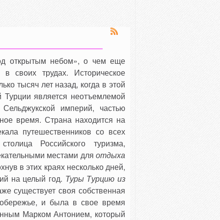
од открытым небом», о чем еще
 в своих трудах. Историческое
ко тысяч лет назад, когда в этой
й Турции является неотъемлемой
 Сельджукской империй, частью
ное время. Страна находится на
екала путешественников со всех
столица Российского туризма,
екательными местами для
отдыха
хнув в этих краях несколько дней,
ий на целый год.
Туры Т
урцию
из
аже существует своя собственная
обережье, и была в свое время
енным Марком Антонием, который