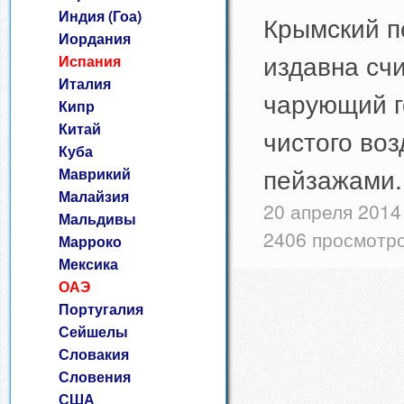
Индия (Гоа)
Крымский п
Иордания
издавна сч
Испания
Италия
чарующий г
Кипр
Китай
чистого во
Куба
пейзажами.
Маврикий
Малайзия
20 апреля 2014
Мальдивы
2406 просмотр
Марроко
Мексика
ОАЭ
Португалия
Сейшелы
Словакия
Словения
США