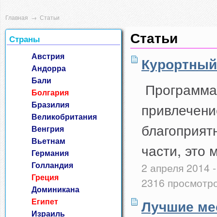
Главная
→
Статьи
Статьи
Страны
Австрия
Курортный
Андорра
Бали
Программа 
Болгария
Бразилия
привлечени
Великобритания
благоприят
Венгрия
Вьетнам
части, это 
Германия
Голландия
2 апреля 2014 
Греция
2316 просмотр
Доминикана
Египет
Лучшие ме
Израиль