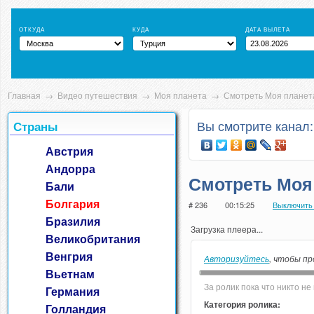
ОТКУДА
КУДА
ДАТА ВЫЛЕТА
Главная
→
Видео путешествия
→
Моя планета
→
Смотреть Моя планет
Вы смотрите канал
Страны
Австрия
Андорра
Смотреть Моя
Бали
Болгария
# 236
00:15:25
Выключить
Бразилия
Загрузка плеера...
Великобритания
Венгрия
Авторизуйтесь
, чтобы пр
Вьетнам
За ролик пока что никто не 
Германия
Категория ролика:
Голландия