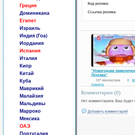
Код ролика:
Греция
Ссылка ролика:
Доминикана
Египет
Израиль
Индия (Гоа)
Иордания
Испания
Италия
Кипр
"Новогодние приключе
Китай
Лунтика"
Куба
127 просмотров
0
М
планета
Маврикий
Комментарии (
0
)
Малайзия
Нет комментариев. Ваш будет
Мальдивы
Марроко
Добавить комментарий
Мексика
ОАЭ
Португалия